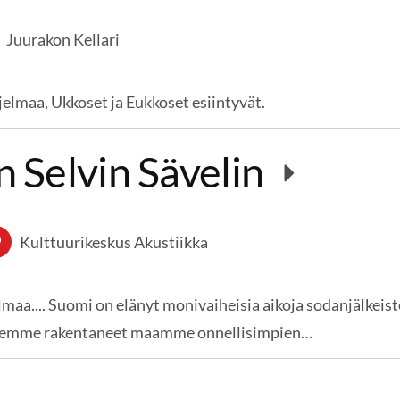
Juurakon Kellari
elmaa, Ukkoset ja Eukkoset esiintyvät.
 Selvin Sävelin
Kulttuurikeskus Akustiikka
elmaa.... Suomi on elänyt monivaiheisia aikoja sodanjälke
ä olemme rakentaneet maamme onnellisimpien…