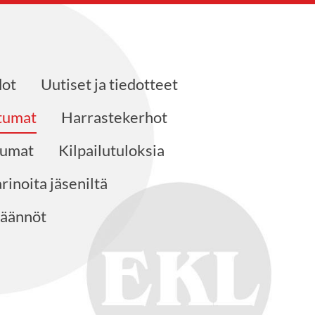
dot
Uutiset ja tiedotteet
htumat
Harrastekerhot
tumat
Kilpailutuloksia
rinoita jäseniltä
säännöt