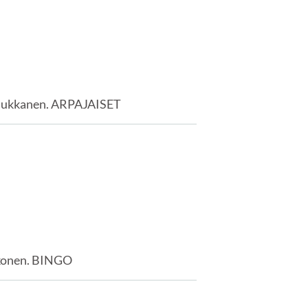
a Tuukkanen. ARPAJAISET
ehkonen. BINGO