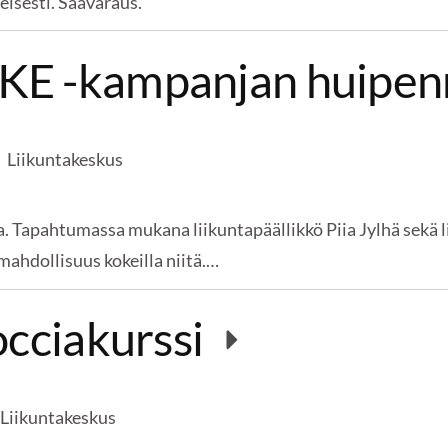
isesti. Säävaraus.
KE -kampanjan huipe
Liikuntakeskus
a. Tapahtumassa mukana liikuntapäällikkö Piia Jylhä sekä
 mahdollisuus kokeilla niitä.…
occiakurssi
Liikuntakeskus