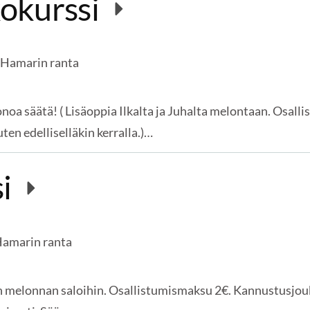
okurssi
Hamarin ranta
oa säätä! ( Lisäoppia Ilkalta ja Juhalta melontaan. Osal
uten edelliselläkin kerralla.)…
si
amarin ranta
an melonnan saloihin. Osallistumismaksu 2€. Kannustusjo