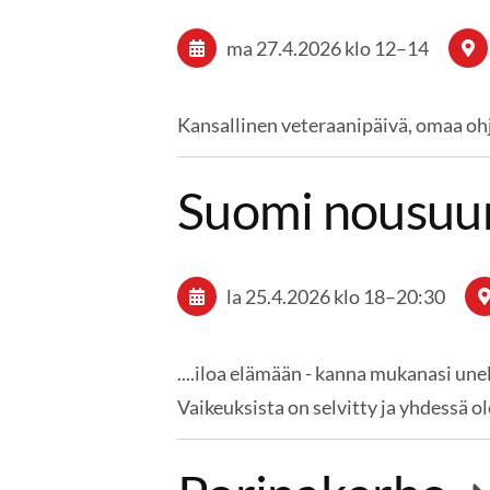
ma 27.4.2026
klo 12
–
14
Kansallinen veteraanipäivä, omaa ohj
Suomi nousuun
la 25.4.2026
klo 18
–
20:30
....iloa elämään - kanna mukanasi un
Vaikeuksista on selvitty ja yhdess