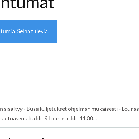
ahtumat
htumia.
Selaa tulevia.
isältyy - Bussikuljetukset ohjelman mukaisesti - Louna
ja-autoasemalta klo 9 Lounas n.klo 11.00…