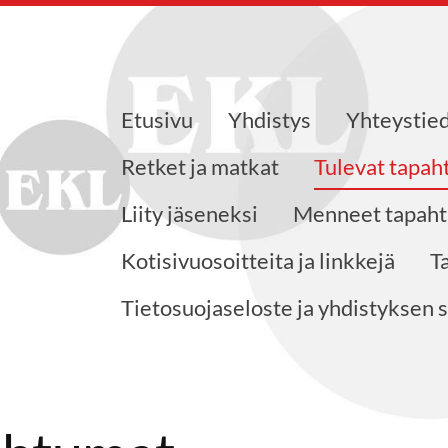
Etusivu
Yhdistys
Yhteystie
Eläkkeensaajat ry
Retket ja matkat
Tulevat tapa
Liity jäseneksi
Menneet tapah
Kotisivuosoitteita ja linkkejä
Ta
Tietosuojaseloste ja yhdistyksen 