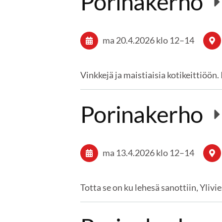
Porinakerho
ma 20.4.2026
klo 12
–
14
Vinkkejä ja maistiaisia kotikeittiöö
Porinakerho
ma 13.4.2026
klo 12
–
14
Totta se on ku lehesä sanottiin, Yl