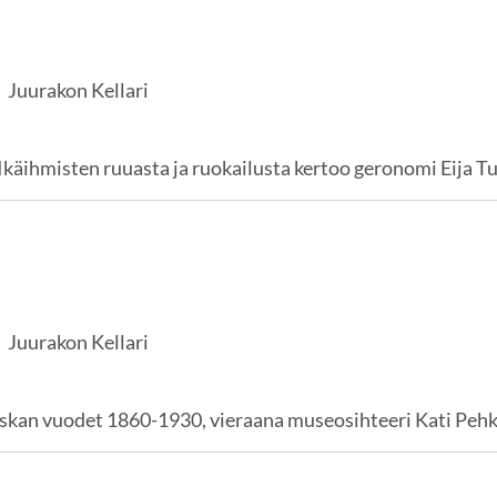
Juurakon Kellari
n. Ikäihmisten ruuasta ja ruokailusta kertoo geronomi Eij
Juurakon Kellari
ivieskan vuodet 1860-1930, vieraana museosihteeri Kati P